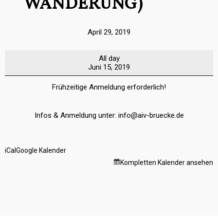
WANDERUNG)
April 29, 2019
Über
All day
die
Juni 15, 2019
Reintalangerhütte
zur
Zugspitze
Frühzeitige Anmeldung erforderlich!
(2-
tägige
Wanderung)
Infos & Anmeldung unter: info@aiv-bruecke.de
iCal
Google Kalender
Kompletten Kalender ansehen